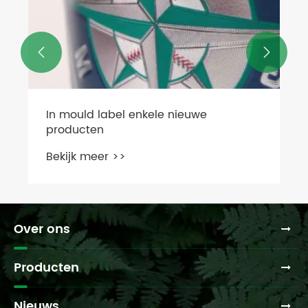


YZY kan innovatieve technieken
gebruiken om 3D-effectlabels met het
blote oog te produceren
Bekijk meer >>
Over ons
Producten
Nieuws