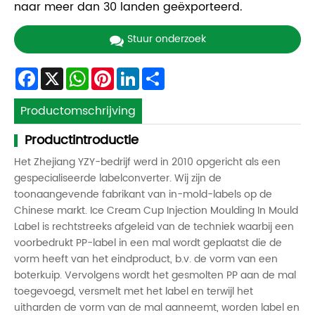
naar meer dan 30 landen geëxporteerd.
Stuur onderzoek
Facebook
X
WhatsApp
Pinterest
LinkedIn
Share
Productomschrijving
Productintroductie
Het Zhejiang YZY-bedrijf werd in 2010 opgericht als een
gespecialiseerde labelconverter. Wij zijn de
toonaangevende fabrikant van in-mold-labels op de
Chinese markt. Ice Cream Cup Injection Moulding In Mould
Label is rechtstreeks afgeleid van de techniek waarbij een
voorbedrukt PP-label in een mal wordt geplaatst die de
vorm heeft van het eindproduct, b.v. de vorm van een
boterkuip. Vervolgens wordt het gesmolten PP aan de mal
toegevoegd, versmelt met het label en terwijl het
uitharden de vorm van de mal aanneemt, worden label en