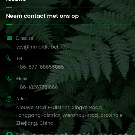
Neem contact met ons op

E-mailen
yzy@inmoldlabel.net

Tel
+86-577-68656865

Mobiel
+86-18267781866

Adres
Nieuwe stad E-district, Xingke Road,
Longgang-district, Wenzhou-stad, provincie
Zhejiang, China
Exclusieve vertegenwoordiger van Zuid- en Noord-Amerika