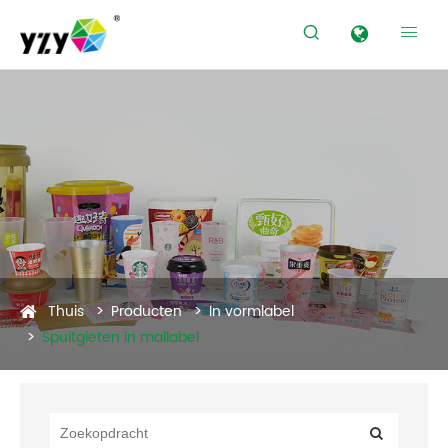


Producten
Thuis
Producten
In vormlabel
Spuitgieten in mallabel