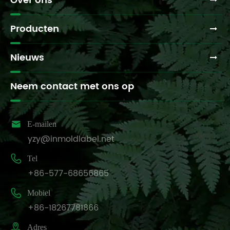
Over ons
Producten
Nieuws
Neem contact met ons op

E-mailen
yzy@inmoldlabel.net

Tel
+86-577-68656865

Mobiel
+86-18267781866

Adres