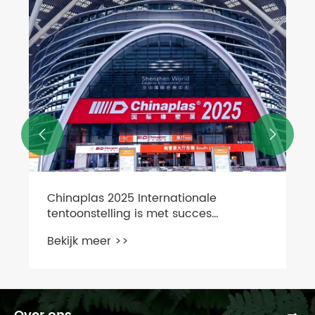


Wat zijn de voordelen van in-mold-
labeling?
Bekijk meer >>